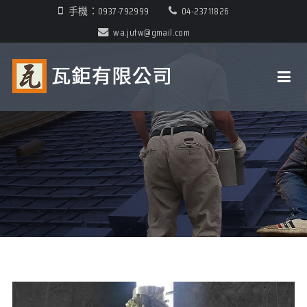
手機：0937-792999
04-23711826
wa.jutw@gmail.com