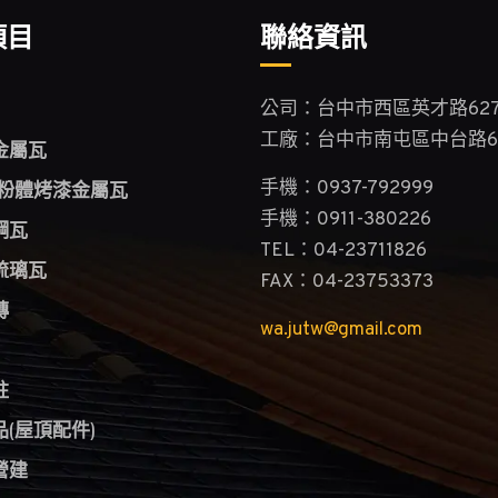
項目
聯絡資訊
公司：台中市西區英才路627
工廠：台中市南屯區中台路6
金屬瓦
/粉體烤漆金屬瓦
手機：0937-792999
手機：0911-380226
鋼瓦
TEL：04-23711826
琉璃瓦
FAX：04-23753373
磚
wa.jutw@gmail.com
柱
(屋頂配件)
營建