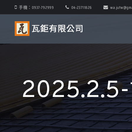
手機：0937-792999
04-23711826
wa.jutw@gma
2025.2.5-