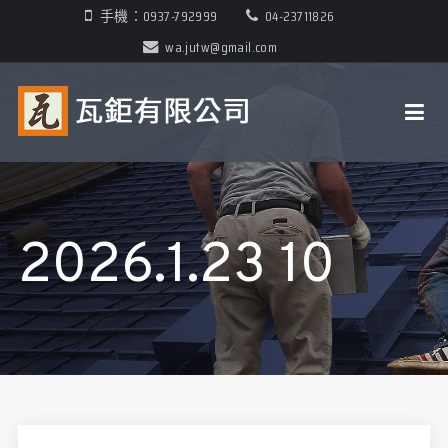
手機：0937-792999
04-23711826
wa.jutw@gmail.com
2026.1.23 10