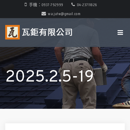
手機：0937-792999
04-23711826
wa.jutw@gmail.com
2025.2.5-19