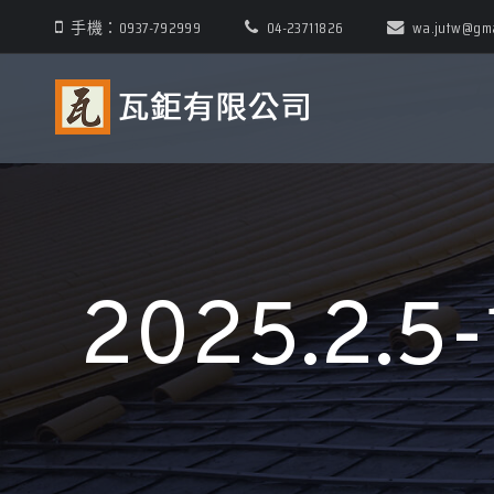
手機：0937-792999
04-23711826
wa.jutw@gma
2025.2.5-