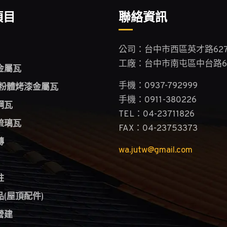
項目
聯絡資訊
公司：台中市西區英才路627
工廠：台中市南屯區中台路6
金屬瓦
/粉體烤漆金屬瓦
手機：0937-792999
手機：0911-380226
鋼瓦
TEL：04-23711826
琉璃瓦
FAX：04-23753373
磚
wa.jutw@gmail.com
柱
(屋頂配件)
營建